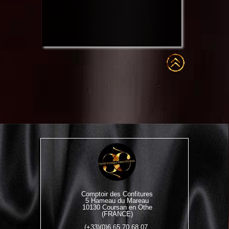
Comptoir des Confitures
5 Hameau du Mareau
10130 Coursan en Othe
(FRANCE)
(+33)(0)6.65.70.68.07