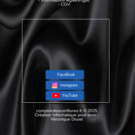
-
Informations légales/rgpd
-
CGV
FaceBook
Instagram
YouTube
comptoirdesconfitures.fr
© 2025
Création Informatique pour tous -
Véronique Douet