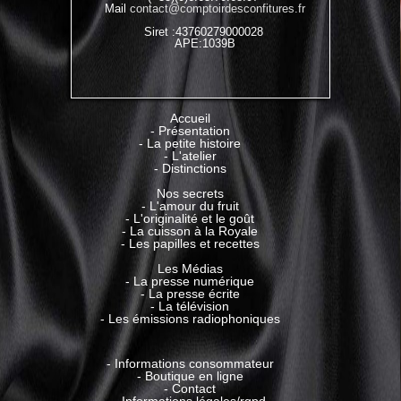
Mail
contact@comptoirdesconfitures.fr
Siret :43760279000028
APE:1039B
Accueil
-
Présentation
-
La petite histoire
-
L'atelier
-
Distinctions
Nos secrets
-
L'amour du fruit
-
L'originalité et le goût
-
La cuisson à la Royale
-
Les papilles et recettes
Les Médias
-
La presse numérique
-
La presse écrite
-
La télévision
-
Les émissions radiophoniques
-
Informations consommateur
-
Boutique en ligne
-
Contact