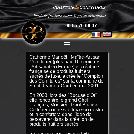
COMPTOIR
des
CONFITURES
Produits fruitiers sucrés
& gelées artisanales
06
65
70
68
07
Catherine Manoël, Maître-Artisan
Confiturier (plus haut Diplôme de
l'Artisanat en France) et créatrice
française de produits fruitiers
sucrés de luxe, a créé le "Comptoir
des Confitures" sur la commune de
Saint-Jean-du-Gard en mai 2001.
En 2003, lors des "Bocuse d'Or",
elle rencontre le grand Chef
Français, Monsieur Paul Bocuse.
Cette rencontre scellera son destin
et la confortera dans l'idée de
persévérer dans la création de
produits fruitiers sucrés.
Sa passion pour les produits